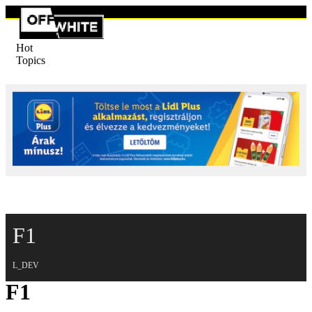
Hot
Topics
F1
L_DEV
F1