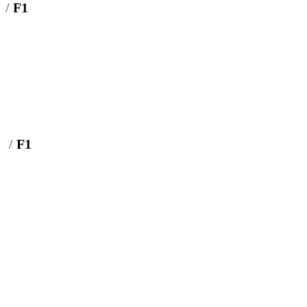
/
F1
/
F1
F1
BY :
L_DEV