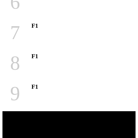
6
7
F1
8
F1
9
F1